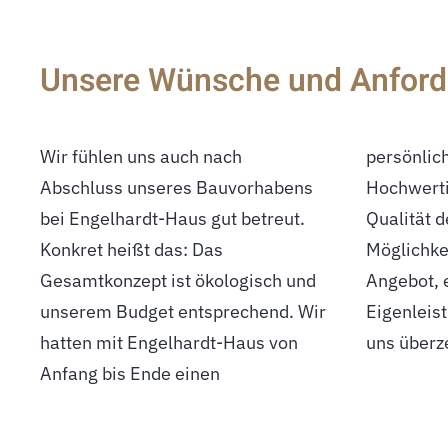
Unsere Wünsche und Anforde
Wir fühlen uns auch nach
persönlichen Ansprechpartner.
Abschluss unseres Bauvorhabens
Hochwertige Materialien, die hohe
bei Engelhardt-Haus gut betreut.
Qualität der Ausführung sowie die
Konkret heißt das: Das
Möglichkeit, durch das modulare
Gesamtkonzept ist ökologisch und
Angebot, einzelne Bereiche in
unserem Budget entsprechend. Wir
Eigenleistung zu erbringen, haben
hatten mit Engelhardt-Haus von
uns überz
Anfang bis Ende einen