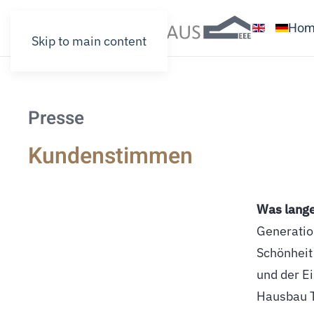
Hom
Skip to main content
Presse
Kundenstimmen
Was lang
Generatio
Vertrauen
Schönheit 
Motivation
und der E
Hausbau T