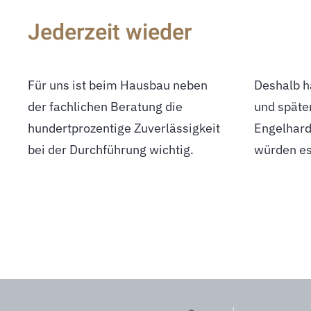
Jederzeit wieder
Für uns ist beim Hausbau neben
Deshalb haben wir uns beim Haus
der fachlichen Beratung die
und späterem Anbau für die Firma
hundertprozentige Zuverlässigkeit
Engelhardt-Haus entschieden und
bei der Durchführung wichtig.
würden es 