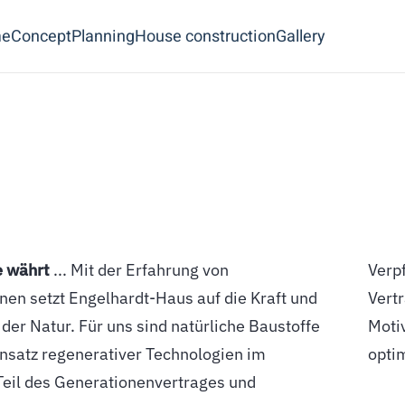
e
Concept
Planning
House construction
Gallery
e währt
... Mit der Erfahrung von
Verpflichtung für die Zukunft – Darauf können Sie mit
nen setzt Engelhardt-Haus auf die Kraft und
 bauen. Zufriedene Kunden sind die beste
der Natur. Für uns sind natürliche Baustoffe
 die Qualität unserer Arbeit immer weiter zu
insatz regenerativer Technologien im
opti
eil des Generationenvertrages und