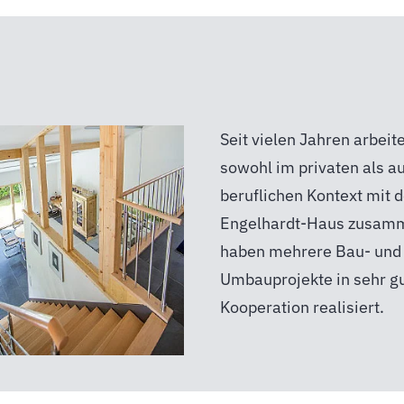
Seit vielen Jahren arbeit
Überzeugend war und ist 
sowohl im privaten als a
immer das „Bauen aus ei
beruflichen Kontext mit 
Hand“ mit einem komp
Engelhardt-Haus zusam
Team von Mitarbeiterin
haben mehrere Bau- und
Mitarbeitern und ihrem
Umbauprojekte in sehr g
Kooperation realisiert.