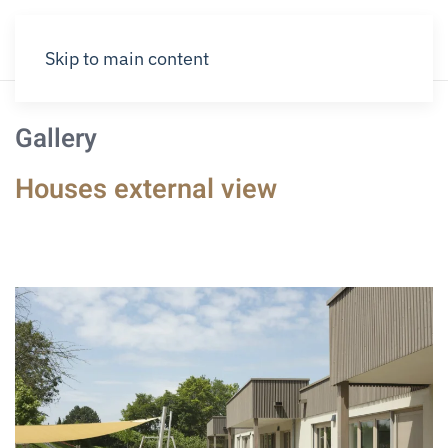
Skip to main content
Gallery
Houses external view
vergrößern