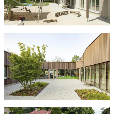
vergrößern