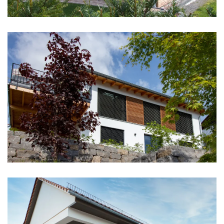
vergrößern